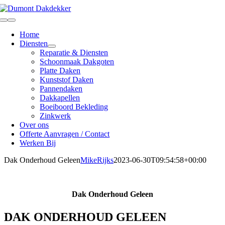
Skip
to
Toggle
content
Navigation
Home
Diensten
Reparatie & Diensten
Schoonmaak Dakgoten
Platte Daken
Kunststof Daken
Pannendaken
Dakkapellen
Boeiboord Bekleding
Zinkwerk
Over ons
Offerte Aanvragen / Contact
Werken Bij
Dak Onderhoud Geleen
MikeRijks
2023-06-30T09:54:58+00:00
Dak Onderhoud Geleen
DAK ONDERHOUD GELEEN